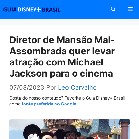
Pular
Me
para
o
conteúdo
Diretor de Mansão Mal-
Assombrada quer levar
atração com Michael
Jackson para o cinema
07/08/2023
Por
Leo Carvalho
Gosta do nosso conteúdo? Favorite o Guia Disney+ Brasil
como
fonte preferida no Google.