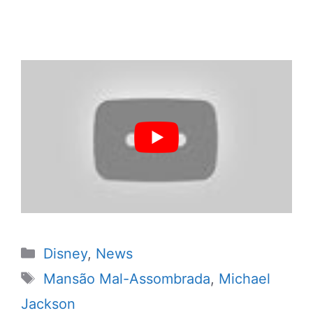
Categorias
Disney
,
News
Tags
Mansão Mal-Assombrada
,
Michael
Jackson