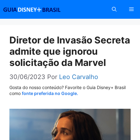
Pular
Me
para
o
conteúdo
Diretor de Invasão Secreta
admite que ignorou
solicitação da Marvel
30/06/2023
Por
Leo Carvalho
Gosta do nosso conteúdo? Favorite o Guia Disney+ Brasil
como
fonte preferida no Google.