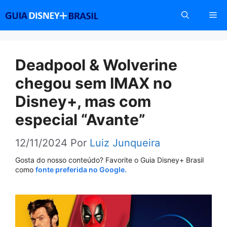
Pular
Me
para
o
conteúdo
Deadpool & Wolverine
chegou sem IMAX no
Disney+, mas com
especial “Avante”
12/11/2024
Por
Luiz Junqueira
Gosta do nosso conteúdo? Favorite o Guia Disney+ Brasil
como
fonte preferida no Google.