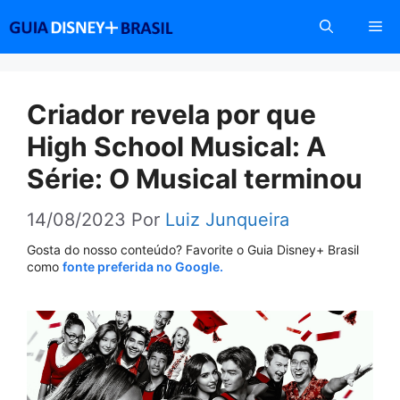
Pular
Me
para
o
conteúdo
Criador revela por que
High School Musical: A
Série: O Musical terminou
14/08/2023
Por
Luiz Junqueira
Gosta do nosso conteúdo? Favorite o Guia Disney+ Brasil
como
fonte preferida no Google.