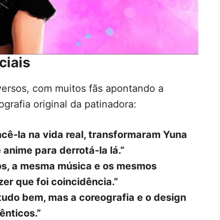
ciais
versos, com muitos fãs apontando a
rafia original da patinadora:
ê-la na vida real, transformaram Yuna
nime para derrotá-la lá.”
os, a mesma música e os mesmos
er que foi coincidência.”
tudo bem, mas a coreografia e o design
ênticos.”