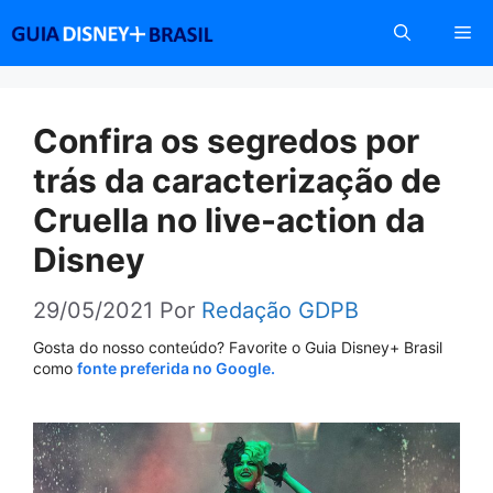
Pular
Me
para
o
conteúdo
Confira os segredos por
trás da caracterização de
Cruella no live-action da
Disney
29/05/2021
Por
Redação GDPB
Gosta do nosso conteúdo? Favorite o Guia Disney+ Brasil
como
fonte preferida no Google.