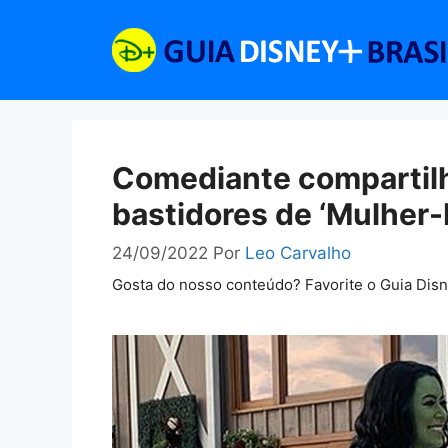
Pular
para
o
conteúdo
Comediante compartilh
bastidores de ‘Mulher-
24/09/2022
Por
Leo Carvalho
Gosta do nosso conteúdo? Favorite o Guia Dis