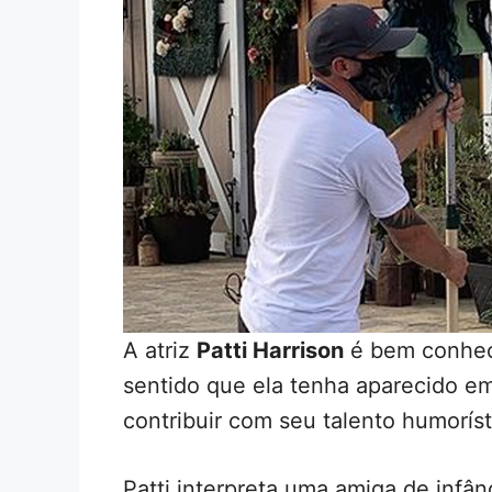
A atriz
Patti Harrison
é bem conhec
sentido que ela tenha aparecido e
contribuir com seu talento humorís
Patti interpreta uma amiga de infâ