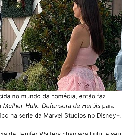
ida no mundo da comédia, então faz
m
Mulher-Hulk: Defensora de Heróis
para
tico na série da Marvel Studios no Disney+.
ncia de Jenifer Walters chamada
Lulu
, e seu