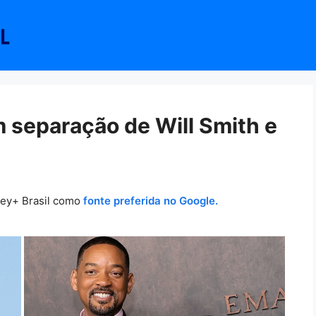
m separação de Will Smith e
ney+ Brasil como
fonte preferida no Google.