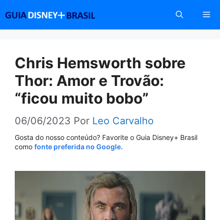
Pular
Me
para
o
conteúdo
Chris Hemsworth sobre
Thor: Amor e Trovão:
“ficou muito bobo”
06/06/2023
Por
Leo Carvalho
Gosta do nosso conteúdo? Favorite o Guia Disney+ Brasil
como
fonte preferida no Google.