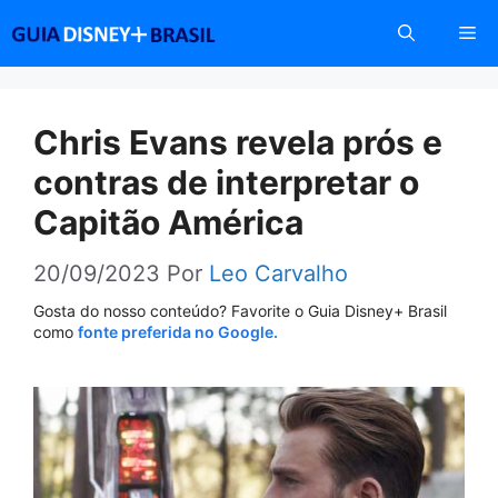
Pular
Me
para
o
conteúdo
Chris Evans revela prós e
contras de interpretar o
Capitão América
20/09/2023
Por
Leo Carvalho
Gosta do nosso conteúdo? Favorite o Guia Disney+ Brasil
como
fonte preferida no Google.