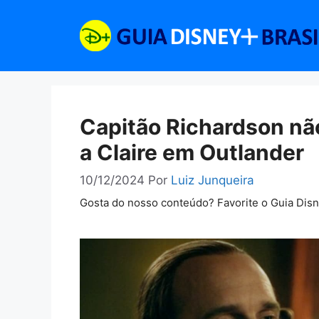
Pular
para
o
conteúdo
Capitão Richardson nã
a Claire em Outlander
10/12/2024
Por
Luiz Junqueira
Gosta do nosso conteúdo? Favorite o Guia Dis