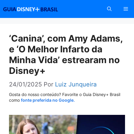
Pular
Me
para
o
conteúdo
‘Canina’, com Amy Adams,
e ‘O Melhor Infarto da
Minha Vida’ estrearam no
Disney+
24/01/2025
Por
Luiz Junqueira
Gosta do nosso conteúdo? Favorite o Guia Disney+ Brasil
como
fonte preferida no Google.