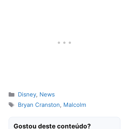
Categorias
Disney
,
News
Tags
Bryan Cranston
,
Malcolm
Gostou deste conteúdo?