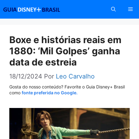
Pular
Me
para
o
conteúdo
Boxe e histórias reais em
1880: ‘Mil Golpes’ ganha
data de estreia
18/12/2024
Por
Leo Carvalho
Gosta do nosso conteúdo? Favorite o Guia Disney+ Brasil
como
fonte preferida no Google.