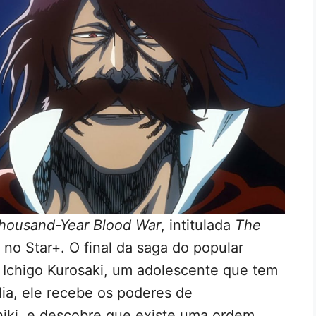
Thousand-Year Blood War
, intitulada
The
 no Star+. O final da saga do popular
 Ichigo Kurosaki, um adolescente que tem
dia, ele recebe os poderes de
hiki, e descobre que existe uma ordem