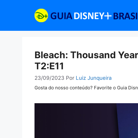
Pular
para
o
conteúdo
Bleach: Thousand Year
T2:E11
23/09/2023
Por
Luiz Junqueira
Gosta do nosso conteúdo? Favorite o Guia Dis