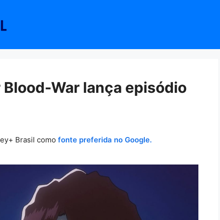
 Blood-War lança episódio
ney+ Brasil como
fonte preferida no Google.