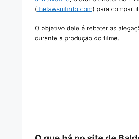
(
thelawsuitinfo.com
) para comparti
O objetivo dele é rebater as alegaç
durante a produção do filme.
O que há no site de Bald