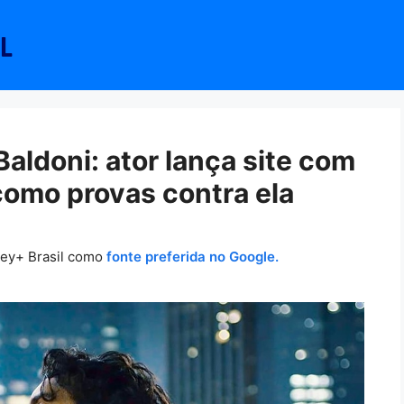
 Baldoni: ator lança site com
omo provas contra ela
ney+ Brasil como
fonte preferida no Google.