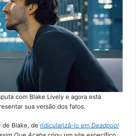
isputa com Blake Lively e agora está
resentar sua versão dos fatos.
 de Blake, de
ridicularizá-lo em
Deadpool
ssim Que Acaba
criou um site específico