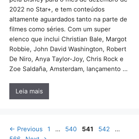
2022 no Star+, e tem conteúdos
altamente aguardados tanto na parte de
filmes como séries. Com um super
elenco que inclui Christian Bale, Margot
Robbie, John David Washington, Robert
De Niro, Anya Taylor-Joy, Chris Rock e
Zoe Saldaña, Amsterdam, lançamento …
Leia mais
Page
Page
Page
Page
Page
←
Previous
1
…
540
541
542
…
566
Next
→