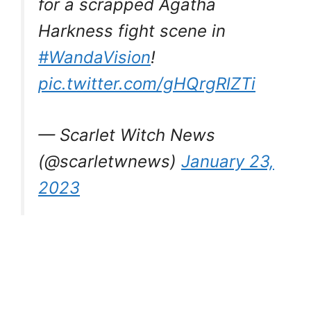
for a scrapped Agatha
Harkness fight scene in
#WandaVision
!
pic.twitter.com/gHQrgRlZTi
— Scarlet Witch News
(@scarletwnews)
January 23,
2023