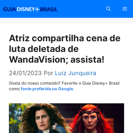
Pular
Me
para
o
conteúdo
Atriz compartilha cena de
luta deletada de
WandaVision; assista!
24/01/2023
Por
Luiz Junqueira
Gosta do nosso conteúdo? Favorite o Guia Disney+ Brasil
como
fonte preferida no Google.