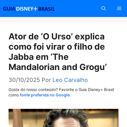
Pular
Me
para
o
conteúdo
Ator de ‘O Urso’ explica
como foi virar o filho de
Jabba em ‘The
Mandalorian and Grogu’
30/10/2025
Por
Leo Carvalho
Gosta do nosso conteúdo? Favorite o Guia Disney+ Brasil
como
fonte preferida no Google.