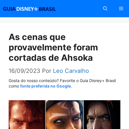
Pular
Me
para
o
conteúdo
As cenas que
provavelmente foram
cortadas de Ahsoka
16/09/2023
Por
Leo Carvalho
Gosta do nosso conteúdo? Favorite o Guia Disney+ Brasil
como
fonte preferida no Google.