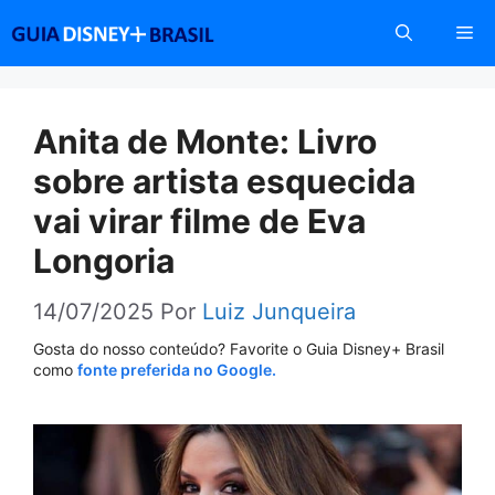
Pular
Me
para
o
conteúdo
Anita de Monte: Livro
sobre artista esquecida
vai virar filme de Eva
Longoria
14/07/2025
Por
Luiz Junqueira
Gosta do nosso conteúdo? Favorite o Guia Disney+ Brasil
como
fonte preferida no Google.