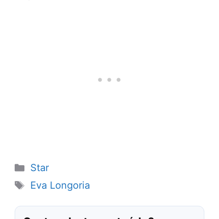
Categorias
Star
Tags
Eva Longoria