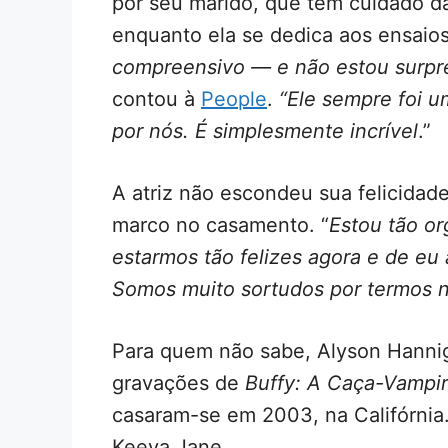
por seu marido, que tem cuidado da
enquanto ela se dedica aos ensaios
compreensivo — e não estou surpr
contou à
People
.
“Ele sempre foi u
por nós. É simplesmente incrível
.”
A atriz não escondeu sua felicidade 
marco no casamento. “
Estou tão o
estarmos tão felizes agora e de eu 
Somos muito sortudos por termos 
Para quem não sabe, Alyson Hanni
gravações de
Buffy: A Caça-Vampi
casaram-se em 2003, na Califórnia.
Keeva Jane.