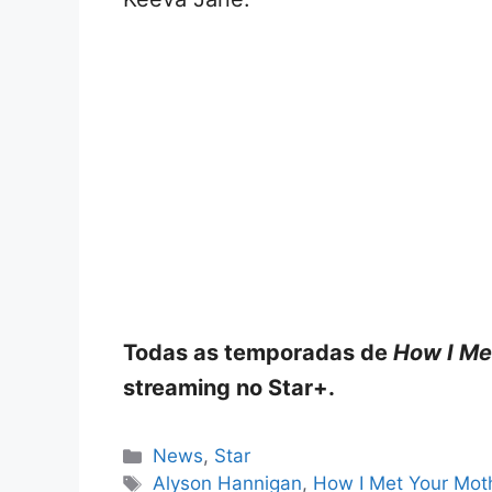
Todas as temporadas de
How I Me
streaming no Star+.
Categorias
News
,
Star
Tags
Alyson Hannigan
,
How I Met Your Mot