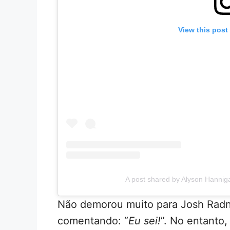
View this post
A post shared by Alyson Hanni
Não demorou muito para Josh Radnor
comentando: “
Eu sei!
”. No entanto