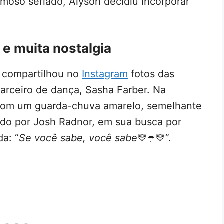
amoso seriado, Alyson decidiu incorporar
e muita nostalgia
n compartilhou no
Instagram
fotos das
arceiro de dança, Sasha Farber. Na
 com um guarda-chuva amarelo, semelhante
ado por Josh Radnor, em sua busca por
da: “
Se você sabe, você sabe
💛☂️💛”.