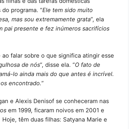
s filhas e das tarefas domésticas
 do programa. “
Ele tem sido muito
esa, mas sou extremamente grata
”, ela
m pai presente e fez inúmeros sacrifícios
ao falar sobre o que significa atingir esse
rgulhosa de nós
”, disse ela. “
O fato de
amá-lo ainda mais do que antes é incrível.
nos encontrado.
”
gan e Alexis Denisof se conheceram nas
ros
em 1999, ficaram noivos em 2001 e
 Hoje, têm duas filhas: Satyana Marie e