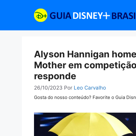
Pular
para
o
conteúdo
Alyson Hannigan home
Mother em competição
responde
26/10/2023
Por
Leo Carvalho
Gosta do nosso conteúdo? Favorite o Guia Dis