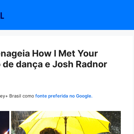
nageia How I Met Your
 de dança e Josh Radnor
ney+ Brasil como
fonte preferida no Google.