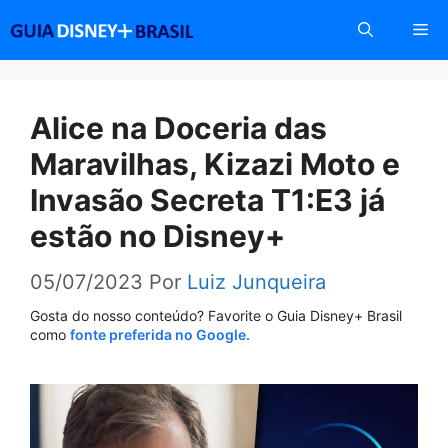
Pular
Me
para
o
conteúdo
Alice na Doceria das
Maravilhas, Kizazi Moto e
Invasão Secreta T1:E3 já
estão no Disney+
05/07/2023
Por
Luiz Junqueira
Gosta do nosso conteúdo? Favorite o Guia Disney+ Brasil
como
fonte preferida no Google.