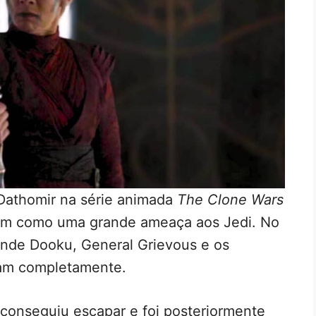
Dathomir na série animada
The Clone Wars
ram como uma grande ameaça aos Jedi. No
onde Dooku, General Grievous e os
ram completamente.
 conseguiu escapar e foi posteriormente