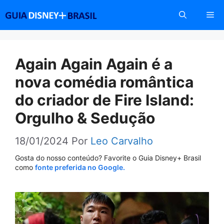
Pular
Me
para
o
conteúdo
Again Again Again é a
nova comédia romântica
do criador de Fire Island:
Orgulho & Sedução
18/01/2024
Por
Leo Carvalho
Gosta do nosso conteúdo? Favorite o Guia Disney+ Brasil
como
fonte preferida no Google.