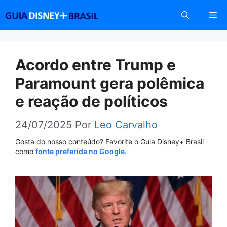
Pular
Me
para
o
conteúdo
Acordo entre Trump e
Paramount gera polêmica
e reação de políticos
24/07/2025
Por
Leo Carvalho
Gosta do nosso conteúdo? Favorite o Guia Disney+ Brasil
como
fonte preferida no Google.