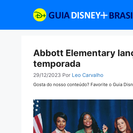
Pular
para
o
conteúdo
Abbott Elementary lanç
temporada
29/12/2023
Por
Leo Carvalho
Gosta do nosso conteúdo? Favorite o Guia Dis