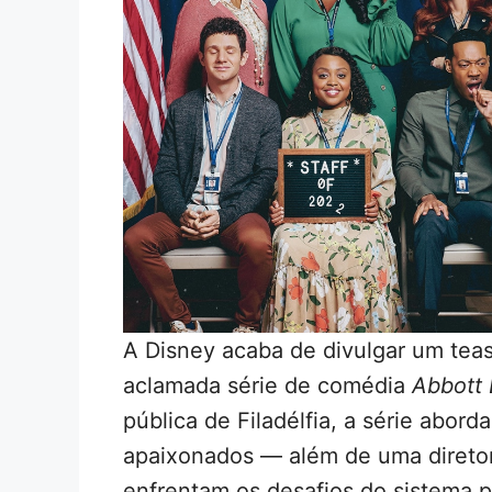
A Disney acaba de divulgar um tease
aclamada série de comédia
Abbott 
pública de Filadélfia, a série abor
apaixonados — além de uma direto
enfrentam os desafios do sistema p