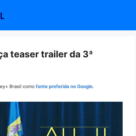
a teaser trailer da 3ª
ney+ Brasil como
fonte preferida no Google.