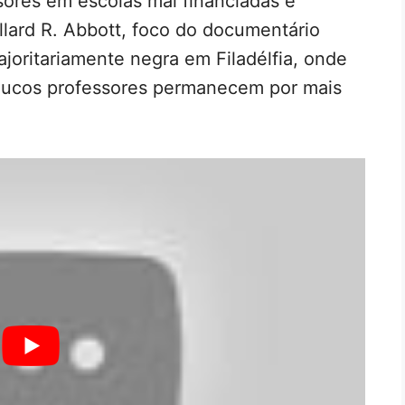
ssores em escolas mal financiadas e
llard R. Abbott, foco do documentário
majoritariamente negra em Filadélfia, onde
poucos professores permanecem por mais