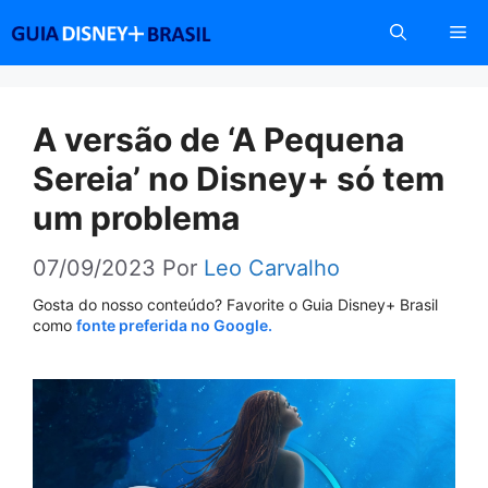
Pular
Me
para
o
conteúdo
A versão de ‘A Pequena
Sereia’ no Disney+ só tem
um problema
07/09/2023
Por
Leo Carvalho
Gosta do nosso conteúdo? Favorite o Guia Disney+ Brasil
como
fonte preferida no Google.