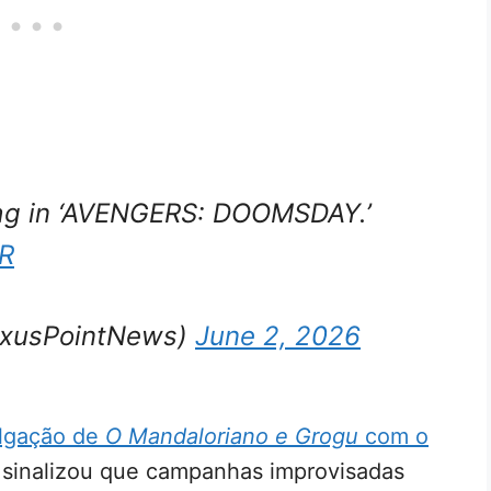
 flag in ‘AVENGERS: DOOMSDAY.’
3R
exusPointNews)
June 2, 2026
ulgação de
O Mandaloriano e Grogu
com o
á sinalizou que campanhas improvisadas