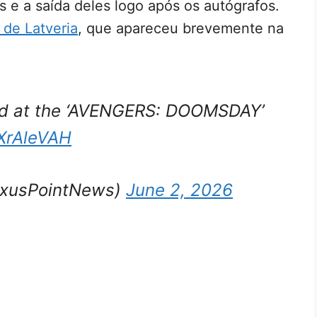
s e a saída deles logo após os autógrafos.
 de Latveria
, que apareceu brevemente na
ed at the ‘AVENGERS: DOOMSDAY’
rXrAleVAH
exusPointNews)
June 2, 2026