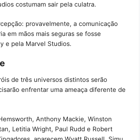
dios costumam sair pela culatra.
ercepção: provavelmente, a comunicação
ria em mãos mais seguras se fosse
y e pela Marvel Studios.
me
róis de três universos distintos serão
cisarão enfrentar uma ameaça diferente de
s Hemsworth, Anthony Mackie, Winston
an, Letitia Wright, Paul Rudd e Robert
Vingadores, aparecem Wyatt Russell, Simu