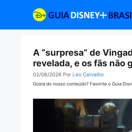
Pular
para
o
conteúdo
A “surpresa” de Vingad
revelada, e os fãs não
02/06/2026
Por
Leo Carvalho
Gosta do nosso conteúdo? Favorite o Guia Dis