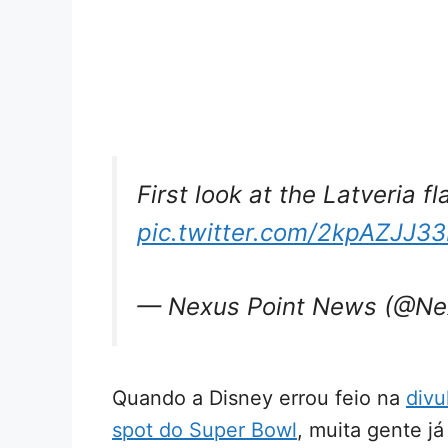
First look at the Latveria
pic.twitter.com/2kpAZJJ3
— Nexus Point News (@N
Quando a Disney errou feio na
div
spot do Super Bowl
, muita gente j