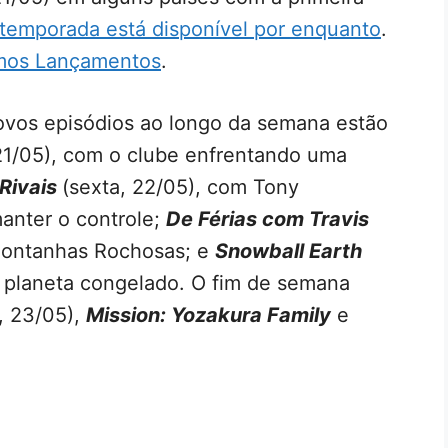
temporada está disponível por enquanto
.
imos Lançamentos
.
ovos episódios ao longo da semana estão
21/05), com o clube enfrentando uma
Rivais
(sexta, 22/05), com Tony
anter o controle;
De Férias com Travis
 Montanhas Rochosas; e
Snowball Earth
 planeta congelado. O fim de semana
, 23/05),
Mission: Yozakura Family
e