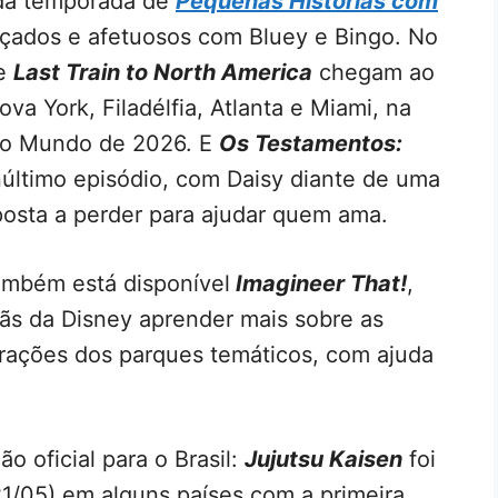
nda temporada de
Pequenas Histórias com
çados e afetuosos com Bluey e Bingo. No
de
Last Train to North America
chegam ao
a York, Filadélfia, Atlanta e Miami, na
do Mundo de 2026. E
Os Testamentos:
último episódio, com Daisy diante de uma
sposta a perder para ajudar quem ama.
também está disponível
Im
agineer That!
,
ãs da Disney aprender mais sobre as
atrações dos parques temáticos, com ajuda
 oficial para o Brasil:
Jujutsu Kaisen
foi
21/05) em alguns países com a primeira