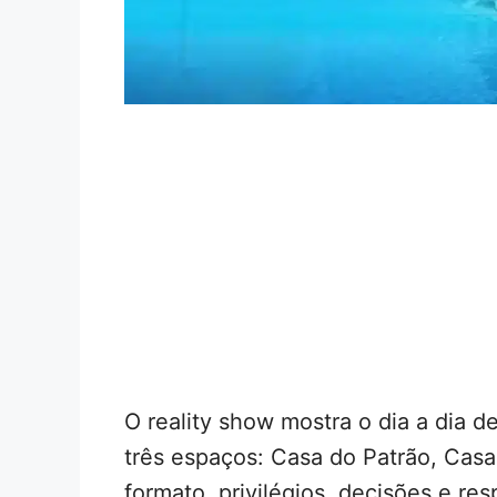
O reality show mostra o dia a dia d
três espaços: Casa do Patrão, Cas
formato, privilégios, decisões e r