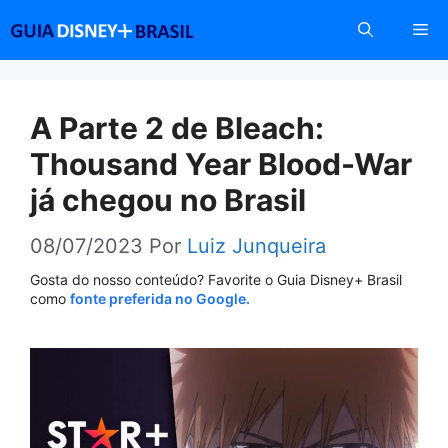
Pular
Me
para
o
conteúdo
A Parte 2 de Bleach:
Thousand Year Blood-War
já chegou no Brasil
08/07/2023
Por
Luiz Junqueira
Gosta do nosso conteúdo? Favorite o Guia Disney+ Brasil
como
fonte preferida no Google.