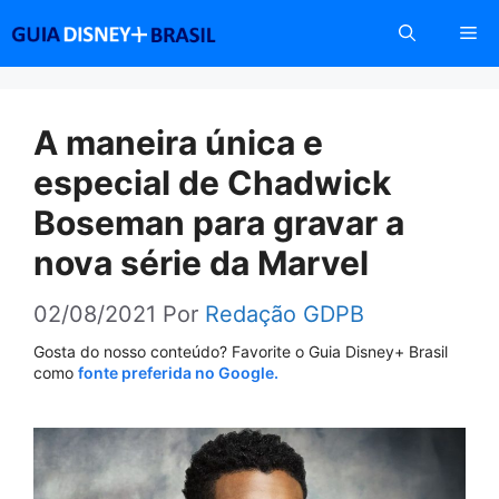
Pular
Me
para
o
conteúdo
A maneira única e
especial de Chadwick
Boseman para gravar a
nova série da Marvel
02/08/2021
Por
Redação GDPB
Gosta do nosso conteúdo? Favorite o Guia Disney+ Brasil
como
fonte preferida no Google.