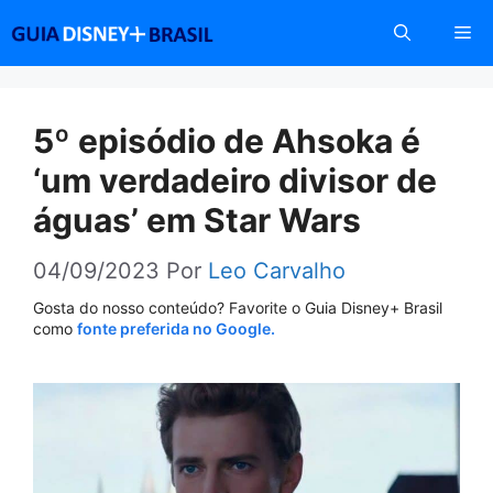
Pular
Me
para
o
conteúdo
5º episódio de Ahsoka é
‘um verdadeiro divisor de
águas’ em Star Wars
04/09/2023
Por
Leo Carvalho
Gosta do nosso conteúdo? Favorite o Guia Disney+ Brasil
como
fonte preferida no Google.