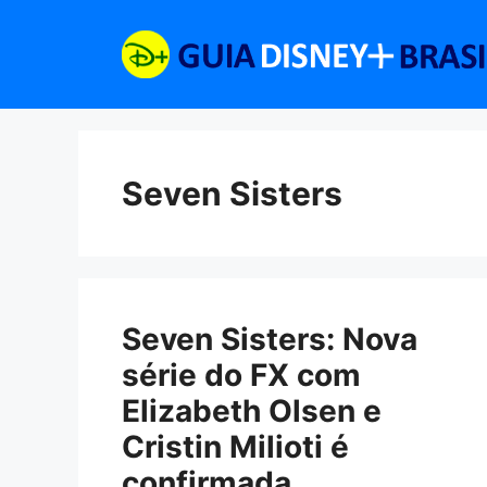
Pular
para
o
conteúdo
Seven Sisters
Seven Sisters: Nova
série do FX com
Elizabeth Olsen e
Cristin Milioti é
confirmada