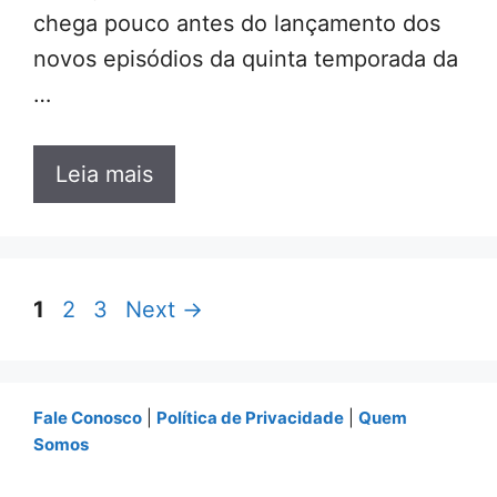
chega pouco antes do lançamento dos
novos episódios da quinta temporada da
…
Leia mais
Page
Page
Page
1
2
3
Next
→
Fale Conosco
|
Política de Privacidade
|
Quem
Somos