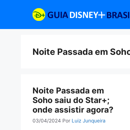
Pular
para
o
conteúdo
Noite Passada em Soh
Noite Passada em
Soho saiu do Star+;
onde assistir agora?
03/04/2024
Por
Luiz Junqueira