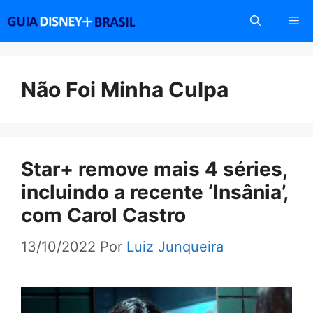
Pular
Me
para
o
conteúdo
Não Foi Minha Culpa
Star+ remove mais 4 séries,
incluindo a recente ‘Insânia’,
com Carol Castro
13/10/2022
Por
Luiz Junqueira