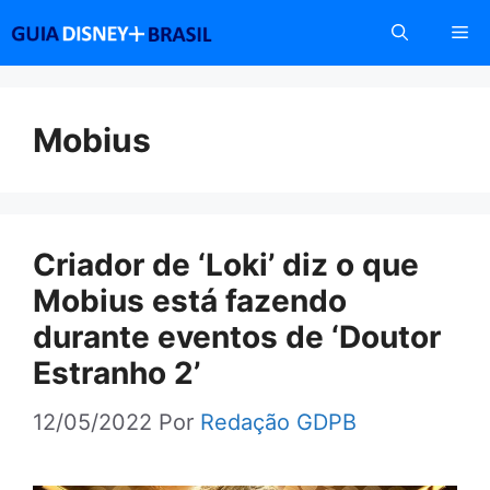
Pular
Me
para
o
conteúdo
Mobius
Criador de ‘Loki’ diz o que
Mobius está fazendo
durante eventos de ‘Doutor
Estranho 2’
12/05/2022
Por
Redação GDPB