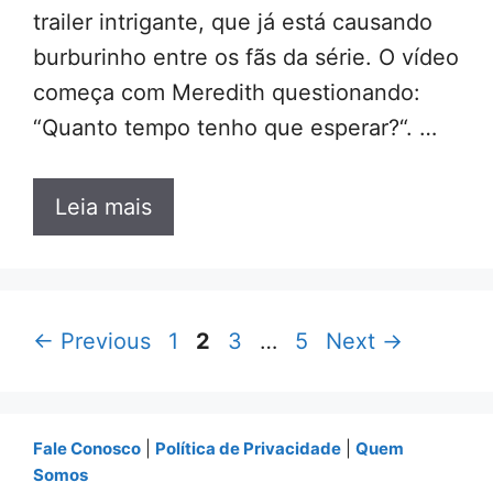
trailer intrigante, que já está causando
burburinho entre os fãs da série. O vídeo
começa com Meredith questionando:
“Quanto tempo tenho que esperar?“. …
Leia mais
Page
Page
Page
Page
←
Previous
1
2
3
…
5
Next
→
Fale Conosco
|
Política de Privacidade
|
Quem
Somos