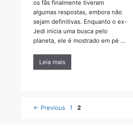
os fãs finalmente tiveram
algumas respostas, embora não
sejam definitivas. Enquanto o ex-
Jedi inicia uma busca pelo
planeta, ele é mostrado em pé …
Leia mais
Page
Page
←
Previous
1
2