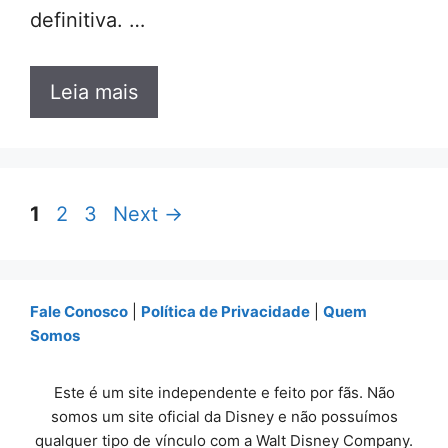
definitiva. …
Leia mais
Page
Page
Page
1
2
3
Next
→
Fale Conosco
|
Política de Privacidade
|
Quem
Somos
Este é um site independente e feito por fãs. Não
somos um site oficial da Disney e não possuímos
qualquer tipo de vínculo com a Walt Disney Company.